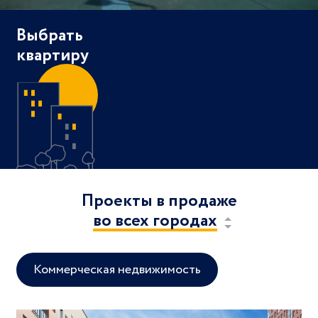
Выбрать
квартиру
Проекты в продаже
во всех городах
во всех городах
в Москве и области
в Санкт-Петербурге
Коммерческая недвижимость