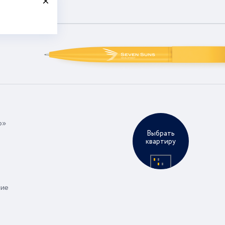
р»
Выбрать
квартиру
ние