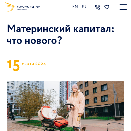
EN
RU
Материнский капитал:
что нового?
1
5
марта 2024