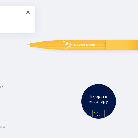
р»
Выбрать
квартиру
ние