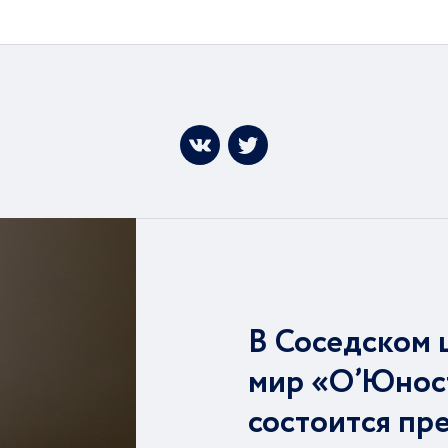
В Соседском 
мир «О’Юнос
состоится пр