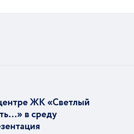
центре ЖК «Светлый
ть…» в среду
езентация