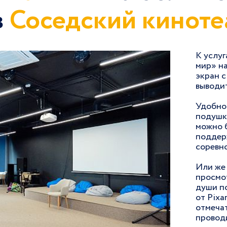
в
Соседский киноте
К услу
мир» н
экран 
выводит
Удобно
подушк
можно 
поддер
соревно
Или же 
просмо
души п
от Pixa
отмечат
проводи