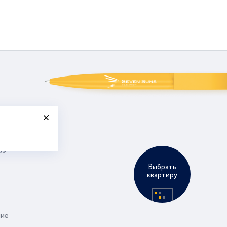
р»
Выбрать
квартиру
ние