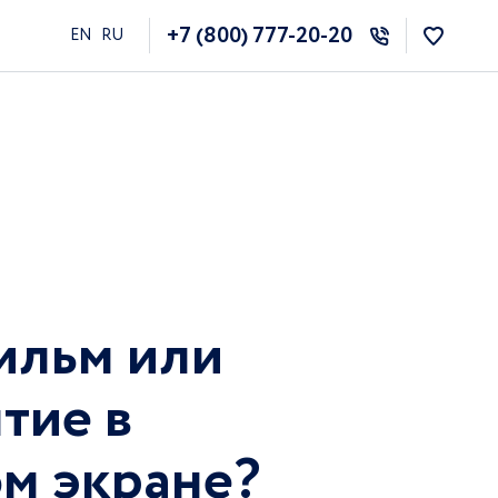
+7 (800) 777-20-20
EN
RU
льм или
тие в
м экране?