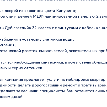
ых дверей из экошпона цвета Капучино;
вери с внутренней МДФ ламинированной панелью, 2 замк
а «Дуб светлый» 32 класса с плинтусами c кабель канал
набжения и установку счетчиков воды;
опления;
 установкой розеток, выключателей, осветительных приб
тся вся необходимая сантехника, а пол и стены облиц
вых и серых оттенков.
я компания предлагает услуги по меблировке квартир 
одимости делать дорогостоящий ремонт и тратить время
сделают за вас наши специалисты. Вам останется лишь
новом доме!