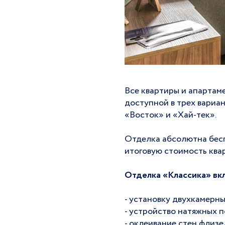
Все квартиры и апартам
доступной в трех вариан
«Восток» и «Хай-тек».
Отделка абсолютна беспл
итоговую стоимость ква
Отделка
«Классика»
вкл
- установку двухкамерн
- устройство натяжных п
- оклеивание стен флизе