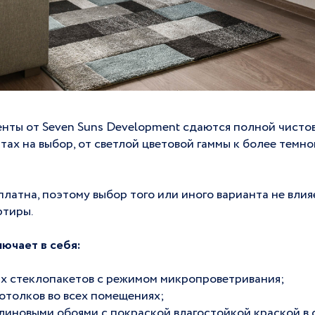
енты от Seven Suns Development сдаются полной чисто
тах на выбор, от светлой цветовой гаммы к более темно
атна, поэтому выбор того или иного варианта не влия
ртиры.
ючает в себя:
ых стеклопакетов с режимом микропроветривания;
отолков во всех помещениях;
линовыми обоями с покраской влагостойкой краской в 