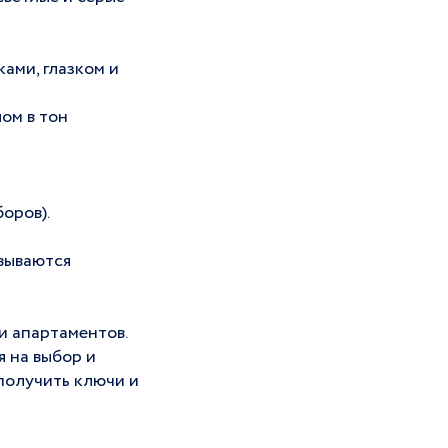
ами, глазком и
ом в тон
оров).
овываются
и апартаментов.
 на выбор и
 получить ключи и