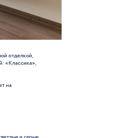
вой отделкой,
й: «Классика»,
ет на
светлые и серые