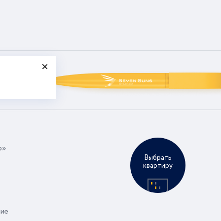
р»
Выбрать
квартиру
ние