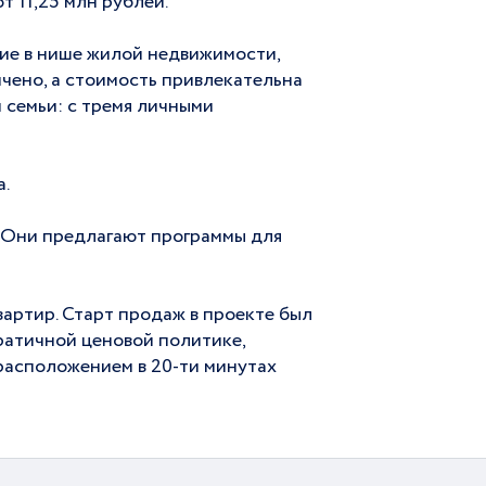
т 11,25 млн рублей.
ие в нише жилой недвижимости,
чено, а стоимость привлекательна
й семьи: с тремя личными
а.
 Они предлагают программы для
артир. Старт продаж в проекте был
ратичной ценовой политике,
расположением в 20-ти минутах