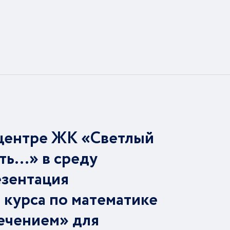
центре ЖК «Светлый
ть…» в среду
езентация
 курса по математике
ечением» для