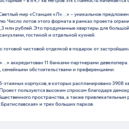
осторные – в 89,7 кв. метров. Их стоимость начинается о
ветлый мир «Станция «Л»…» – уникальное предложен
ю. Число лотов этого формата в рамках проекта ограни
15,3 млн рублей. Это продуманные квартиры для большо
санузлами, гостиной и отдельной кухней.
с готовой чистовой отделкой в подарок от застройщик
»…» аккредитован 11 банками-партнерами девелопера.
, семейными обстоятельствами и преференциями.
5-этажных корпусов, в которых распланировано 3908 кв
а. Проект пользуются высоким спросом благодаря демок
щественного пространства, а также привлекательным 
«Братиславская» и трех больших парков.