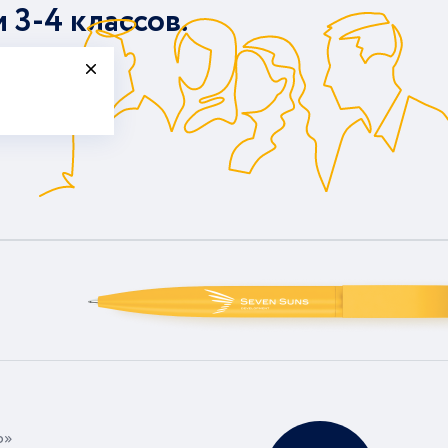
и 3-4 классов.
р»