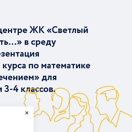
центре ЖК «Светлый
ть…» в среду
езентация
 курса по математике
ечением» для
и 3-4 классов.