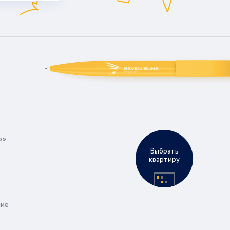
р»
Выбрать
квартиру
ние