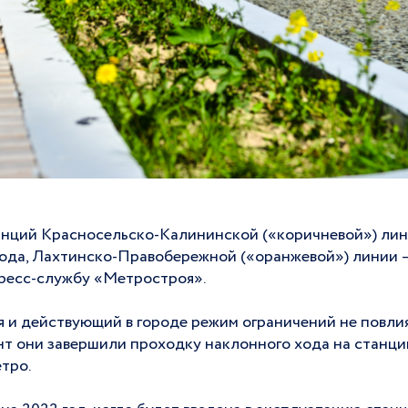
анций Красносельско-Калининской («коричневой») ли
года, Лахтинско-Правобережной («оранжевой») линии —
пресс-службу «Метростроя».
я и действующий в городе режим ограничений не повли
т они завершили проходку наклонного хода на станци
тро.