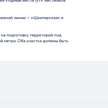
ция «Горный институт». Вестибюль
режной линии — «Шкиперская» и
а на подготовку территорий под
й метро. Оба участка должны быть