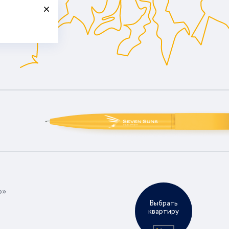
р»
Выбрать
квартиру