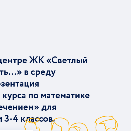
центре ЖК «Светлый
ть…» в среду
езентация
 курса по математике
ечением» для
и 3-4 классов.