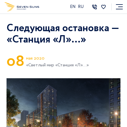
EN
RU
Следующая остановка —
«Станция «Л»…»
0
8
мая 2020
«Светлый мир «Станция «Л»…»