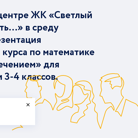
центре ЖК «Светлый
ть…» в среду
езентация
 курса по математике
ечением» для
и 3-4 классов.