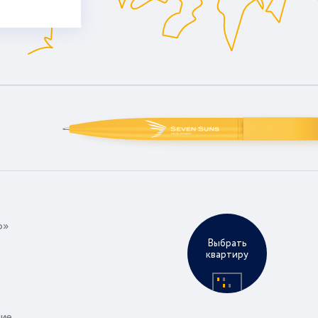
р»
Выбрать
квартиру
ние