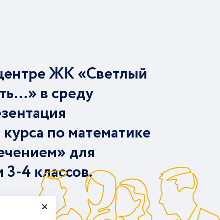
центре ЖК «Светлый
ть…» в среду
езентация
 курса по математике
ечением» для
и 3-4 классов.