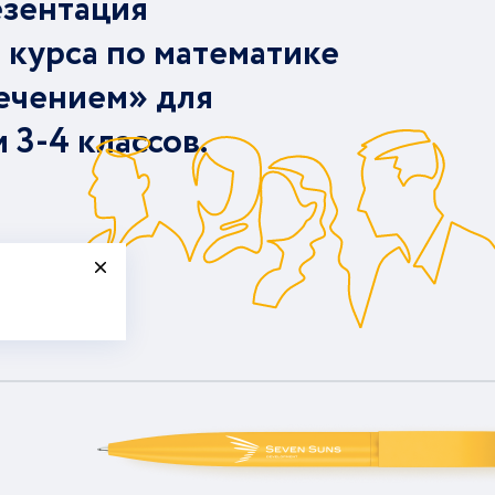
езентация
 курса по математике
ечением» для
и 3-4 классов.