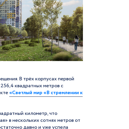
ещения. В трёх корпусах первой
256,4 квадратных метров с
екте
«Светлый мир «В стремлении к
вадратный километр, что
я» в нескольких сотнях метров от
статочно давно и уже успела