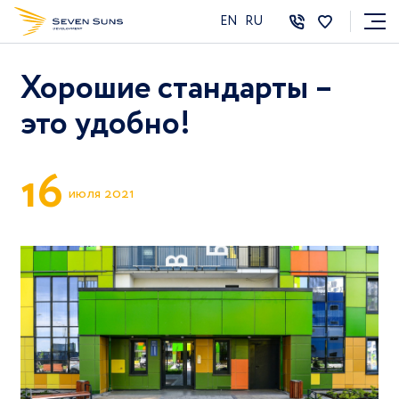
EN
RU
Хорошие стандарты –
это удобно!
1
6
июля 2021