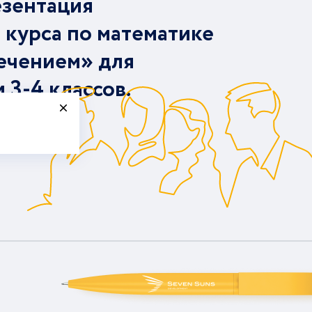
езентация
 курса по математике
ечением» для
и 3-4 классов.