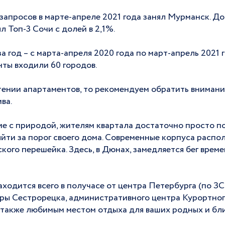
запросов в марте-апреле 2021 года занял Мурманск. Д
л Топ-3 Сочи с долей в 2,1%.
 год – с марта-апреля 2020 года по март-апрель 2021 г
нты входили 60 городов.
тении апартаментов, то рекомендуем обратить вниман
ва.
е с природой, жителям квартала достаточно просто по
йти за порог своего дома. Современные корпуса распол
кого перешейка. Здесь, в Дюнах, замедляется бег врем
находится всего в получасе от центра Петербурга (по З
ры Сестрорецка, административного центра Курортног
а также любимым местом отдыха для ваших родных и бл