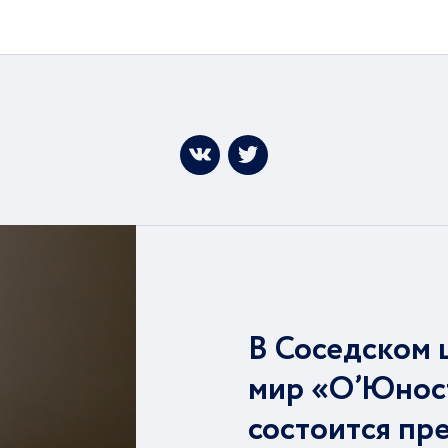
В Соседском 
мир «О’Юнос
состоится пр