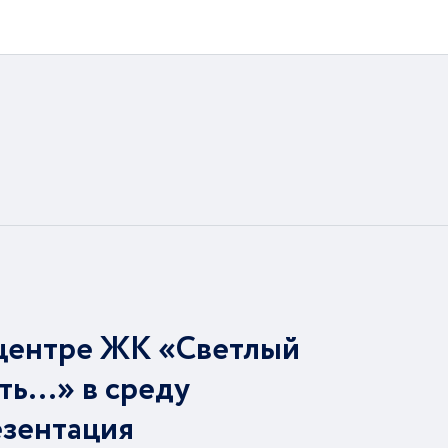
центре ЖК «Светлый
ть…» в среду
езентация