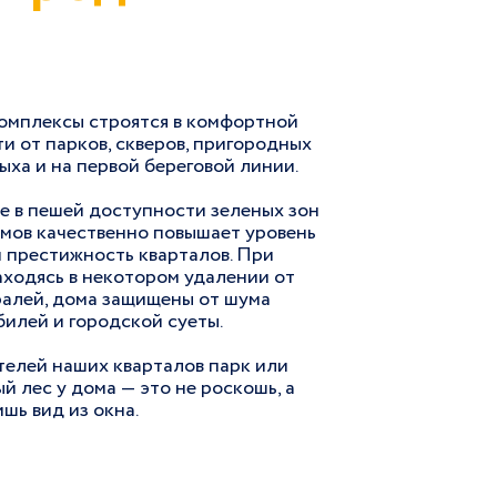
омплексы строятся в комфортной
и от парков, скверов, пригородных
ыха и на первой береговой линии.
е в пешей доступности зеленых зон
емов качественно повышает уровень
 престижность кварталов. При
аходясь в некотором удалении от
ралей, дома защищены от шума
илей и городской суеты.
телей наших кварталов парк или
й лес у дома — это не роскошь, а
ишь вид из окна.