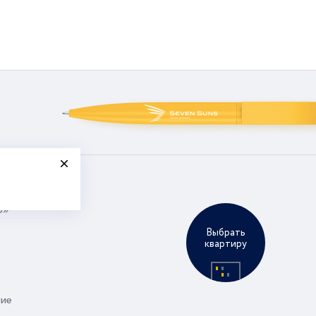
р»
Выбрать
квартиру
ние