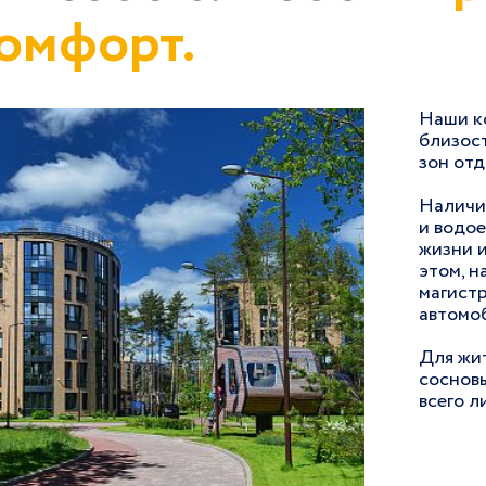
омфорт.
Наши к
близост
зон отд
Наличи
и водо
жизни и
этом, н
магист
автомоб
Для жи
сосновы
всего л