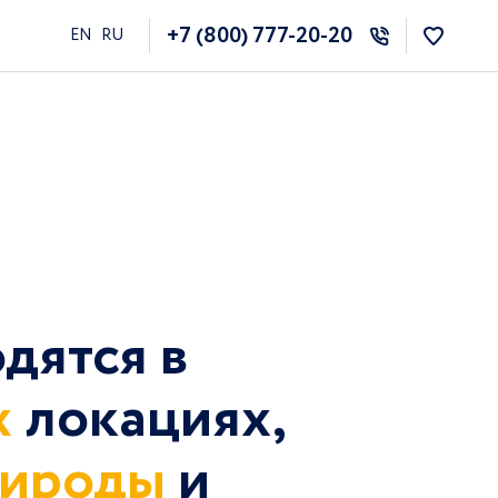
+7 (800) 777-20-20
EN
RU
дятся в
х
локациях,
рироды
и